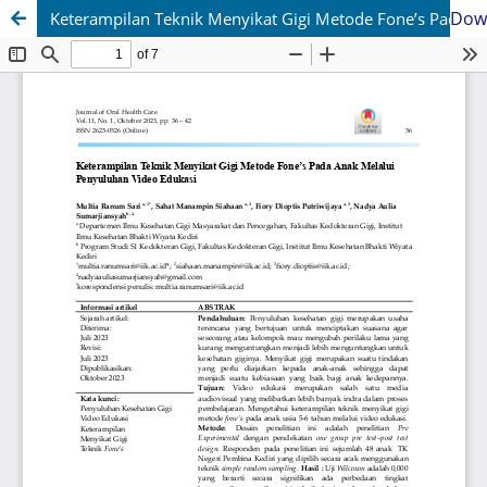
Dow
Keterampilan Teknik Menyikat Gigi Metode Fone’s Pada Anak Melalui Penyuluhan Video Edukasi