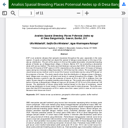
Analisis Spasial Breeding Places Potensial Aedes sp di Desa Bangunharjo, Sewon, Bantul, DIY