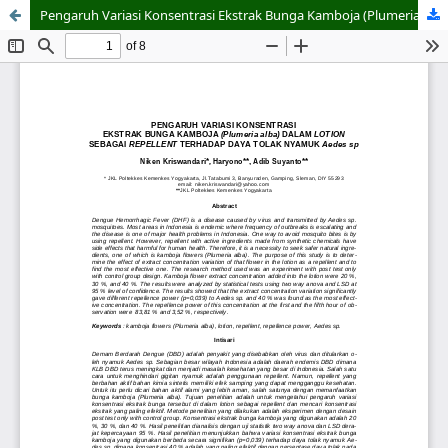
Pengaruh Variasi Konsentrasi Ekstrak Bunga Kamboja (Plumeria alba) dalam Lotion sebagai Repellent Terhadap Daya Tolak Nyamuk Aedes sp