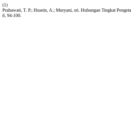
(1)
Prabawati, T. P.; Husein, A.; Muryani, sri. Hubungan Tingkat Pe
6
, 94-100.