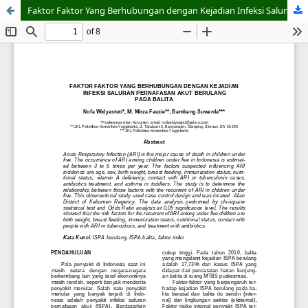
Faktor Faktor Yang Berhubungan dengan Kejadian Infeksi Saluran Pernafasan Akut Berulang Pada Balita