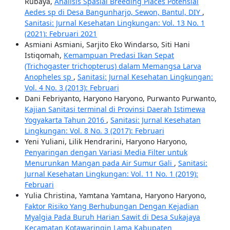
Rubaya,
Analisis Spasial Breeding Places Potensial
Aedes sp di Desa Bangunharjo, Sewon, Bantul, DIY
,
Sanitasi: Jurnal Kesehatan Lingkungan: Vol. 13 No. 1
(2021): Februari 2021
Asmiani Asmiani, Sarjito Eko Windarso, Siti Hani
Istiqomah,
Kemampuan Predasi Ikan Sepat
(Trichogaster trichopterus) dalam Memangsa Larva
Anopheles sp
,
Sanitasi: Jurnal Kesehatan Lingkungan:
Vol. 4 No. 3 (2013): Februari
Dani Febriyanto, Haryono Haryono, Purwanto Purwanto,
Kajian Sanitasi terminal di Provinsi Daerah Istimewa
Yogyakarta Tahun 2016
,
Sanitasi: Jurnal Kesehatan
Lingkungan: Vol. 8 No. 3 (2017): Februari
Yeni Yuliani, Lilik Hendrarini, Haryono Haryono,
Penyaringan dengan Variasi Media Filter untuk
Menurunkan Mangan pada Air Sumur Gali
,
Sanitasi:
Jurnal Kesehatan Lingkungan: Vol. 11 No. 1 (2019):
Februari
Yulia Christina, Yamtana Yamtana, Haryono Haryono,
Faktor Risiko Yang Berhubungan Dengan Kejadian
Myalgia Pada Buruh Harian Sawit di Desa Sukajaya
Kecamatan Kotawaringin Lama Kabupaten