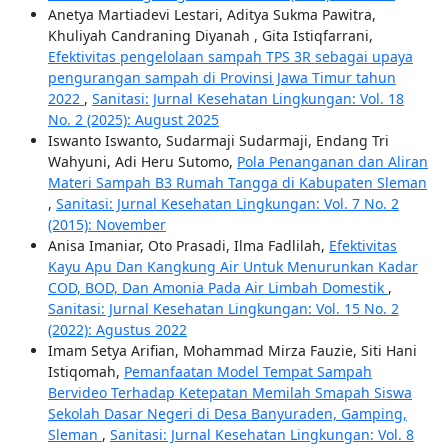
Anetya Martiadevi Lestari, Aditya Sukma Pawitra,
Khuliyah Candraning Diyanah , Gita Istiqfarrani,
Efektivitas pengelolaan sampah TPS 3R sebagai upaya
pengurangan sampah di Provinsi Jawa Timur tahun
2022
,
Sanitasi: Jurnal Kesehatan Lingkungan: Vol. 18
No. 2 (2025): August 2025
Iswanto Iswanto, Sudarmaji Sudarmaji, Endang Tri
Wahyuni, Adi Heru Sutomo,
Pola Penanganan dan Aliran
Materi Sampah B3 Rumah Tangga di Kabupaten Sleman
,
Sanitasi: Jurnal Kesehatan Lingkungan: Vol. 7 No. 2
(2015): November
Anisa Imaniar, Oto Prasadi, Ilma Fadlilah,
Efektivitas
Kayu Apu Dan Kangkung Air Untuk Menurunkan Kadar
COD, BOD, Dan Amonia Pada Air Limbah Domestik
,
Sanitasi: Jurnal Kesehatan Lingkungan: Vol. 15 No. 2
(2022): Agustus 2022
Imam Setya Arifian, Mohammad Mirza Fauzie, Siti Hani
Istiqomah,
Pemanfaatan Model Tempat Sampah
Bervideo Terhadap Ketepatan Memilah Smapah Siswa
Sekolah Dasar Negeri di Desa Banyuraden, Gamping,
Sleman
,
Sanitasi: Jurnal Kesehatan Lingkungan: Vol. 8