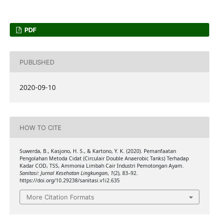
PDF
PUBLISHED
2020-09-10
HOW TO CITE
Suwerda, B., Kasjono, H. S., & Kartono, Y. K. (2020). Pemanfaatan
Pengolahan Metoda Cidat (Circulair Double Anaerobic Tanks) Terhadap
Kadar COD, TSS, Ammonia Limbah Cair Industri Pemotongan Ayam.
Sanitasi: Jurnal Kesehatan Lingkungan
,
1
(2), 83–92.
https://doi.org/10.29238/sanitasi.v1i2.635
More Citation Formats