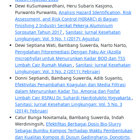
Dewi KuSumawardhani, Heru Subaris Kasjono,
Purwanto Purwanto,
Analisis Hazard Identification, Risk
Assessment, and Risk Control (HIRARC) di Bagian
Finishing 2 Industri Serikat Pekerja Aluminium
Sorosutan Tahun 2017
,
Sanitasi: Jurnal Kesehatan
Lingkungan: Vol. 9 No. 1 (2017): Agustus
Dewi Septiana Wati, Bambang Suwerda, Narto Narto,
Pengolahan Fitoremediasi Dengan Paku Air (Azolla
microphylla) untuk Menurunkan Kadar BOD dan TSS
Limbah Cair Rumah Makan
,
Sanitasi: Jurnal Kesehatan
Lingkungan: Vol. 3 No. 2 (2011): Februari
Donni Septiandi, Bambang Suwerda, Adib Suyanto,
Efektivitas Penambahan Koagulan dan Media Filtrasi
dalam Menurunkan Kadar Tss, Amonia dan Fosfat
Limbah Cair RSPAU Dr. Suhardi Hardjolukito Yogyakarta
,
Sanitasi: Jurnal Kesehatan Lingkungan: Vol. 5 No. 3
(2014): Februari
Catur Bunga Novitamala, Bambang Suwerda, Indah
Werdiningsih,
Efektifitas Berbagai Dosis Bio-Slurry
Sebagai Bumbu Kompos Terhadap Waktu Pembentukan
dan Kualitas Kompos di Dusun Gadingharjo, Donotirto,