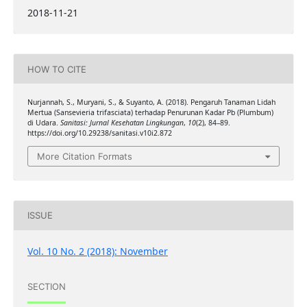
2018-11-21
HOW TO CITE
Nurjannah, S., Muryani, S., & Suyanto, A. (2018). Pengaruh Tanaman Lidah
Mertua (Sansevieria trifasciata) terhadap Penurunan Kadar Pb (Plumbum)
di Udara.
Sanitasi: Jurnal Kesehatan Lingkungan
,
10
(2), 84–89.
https://doi.org/10.29238/sanitasi.v10i2.872
More Citation Formats
ISSUE
Vol. 10 No. 2 (2018): November
SECTION