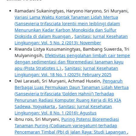
Ramadani Sukaningtyas, Haryono Haryono, Sri Muryani,
Variasi Lama Waktu Kontak Tanaman Lidah Mertua
(Sansevieria trifasciata lorentii mein leibling) dalam
Menurunkan Kadar Karbon Monoksida dan Sulfur
Dioksida di dalam Ruangan
,
Sanitasi: Jurnal Kesehatan
Lingkungan: Vol. 5 No. 2 (2013): November
Riwanda Listya Kusumaningtyas, Bambang Suwerda, Tri
Mulyaningsih,
Efektivitas pengolahan limbah cair tempe
dengan sedimentasi dan fitoremediasi tanaman kayu
apu (Pista Stratiotes L.)
,
Sanitasi: Jurnal Kesehatan
Lingkungan: Vol. 18 No. 1 (2025): February 2025
Dwi Larasati, Sri Muryani, Achmad Husein,
Pengaruh
Berbagai Luas Permukaan Daun Tanaman Lidah Mertua
(Sansevieria trifasciata ‘Golden Hahnii’) Terhadap
Penurunan Radiasi Komputer Ruang Kerja di RS KIA
Sadewa, Yogyakarta
,
Sanitasi: Jurnal Kesehatan
Lingkungan: Vol. 8 No. 1 (2016): Agustus
ibnu rois, Sri Muryani,
Puring Potensi Bioremediasi
Tanaman Puring (Codiaeum variegatum) terhadap
Pencemaran Timbal (Pb) di Jalan Raya: Studi Lapangan
,