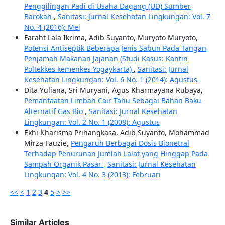
Penggilingan Padi di Usaha Dagang (UD) Sumber
Barokah
,
Sanitasi: Jurnal Kesehatan Lingkungan: Vol. 7
No. 4 (2016): Mei
Faraht Lala Ikrima, Adib Suyanto, Muryoto Muryoto,
Potensi Antiseptik Beberapa Jenis Sabun Pada Tangan
Penjamah Makanan Jajanan (Studi Kasus: Kantin
Poltekkes kemenkes Yogaykarta)
,
Sanitasi: Jurnal
Kesehatan Lingkungan: Vol. 6 No. 1 (2014): Agustus
Dita Yuliana, Sri Muryani, Agus Kharmayana Rubaya,
Pemanfaatan Limbah Cair Tahu Sebagai Bahan Baku
Alternatif Gas Bio
,
Sanitasi: Jurnal Kesehatan
Lingkungan: Vol. 2 No. 1 (2008): Agustus
Ekhi Kharisma Prihangkasa, Adib Suyanto, Mohammad
Mirza Fauzie,
Pengaruh Berbagai Dosis Bionetral
Terhadap Penurunan Jumlah Lalat yang Hinggap Pada
Sampah Organik Pasar
,
Sanitasi: Jurnal Kesehatan
Lingkungan: Vol. 4 No. 3 (2013): Februari
<<
<
1
2
3
4
5
>
>>
Similar Articles