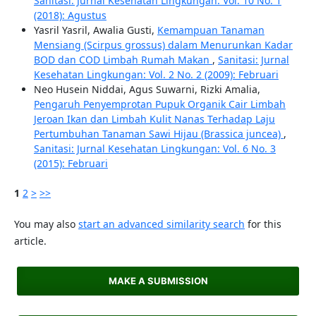
Sanitasi: Jurnal Kesehatan Lingkungan: Vol. 10 No. 1
(2018): Agustus
Yasril Yasril, Awalia Gusti,
Kemampuan Tanaman
Mensiang (Scirpus grossus) dalam Menurunkan Kadar
BOD dan COD Limbah Rumah Makan
,
Sanitasi: Jurnal
Kesehatan Lingkungan: Vol. 2 No. 2 (2009): Februari
Neo Husein Niddai, Agus Suwarni, Rizki Amalia,
Pengaruh Penyemprotan Pupuk Organik Cair Limbah
Jeroan Ikan dan Limbah Kulit Nanas Terhadap Laju
Pertumbuhan Tanaman Sawi Hijau (Brassica juncea)
,
Sanitasi: Jurnal Kesehatan Lingkungan: Vol. 6 No. 3
(2015): Februari
1
2
>
>>
You may also
start an advanced similarity search
for this
article.
MAKE A SUBMISSION