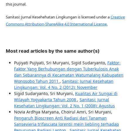
this journal.
Sanitasi: Jurnal Kesehehatan Lingkungan is licensed under a
Creative
Commons Attribution-ShareAlike 4.0 International License.
Most read articles by the same author(s)
Pujiyati Pujiyati, Sri Muryani, Sigid Sudaryanto,
Faktor-
Faktor Yang Berhubungan dengan Tuberkulosis Anak
dan Sebarannya di Kecamatan Watumalang Kabupaten
Wonosobo Tahun 2011
,
Sanitasi: Jurnal Kesehatan
Lingkungan: Vol. 4 No. 2 (2012): November
Sigid Sudaryanto, Sri Muryani,
Kualitas Air Sungai di
Wilayah Yogyakarta Tahun 2008
,
Sanitasi: Jurnal
Kesehatan Lingkungan: Vol. 2 No. 1 (2008): Agustus
Novia Ardhya Maryana, Choirul Amri, Sri Muryani,
Pengaruh Bioscreen Anti Radiasi dari Tanaman
Sansevieria trifasciata lorentii mein liebling terhadap
Penurunan Radiasi Laptop
,
Sanitasi: Jurnal Kesehatan