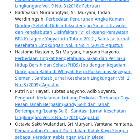
Lingkungan: Vol. 9 No. 3 (2018): Februari
Radityasari Nuraningtyas, Sri Muryani, Indah
Werdiningsih,
Perbedaan Penurunan Angka Kuman
Dinding Setelah Didisinfeksi dengan Sinar Ultraviolet
dan Pengkabutan Disinfektan "V" di Ruang Perawatan
BP4 Kotagede Yogyakarta Tahun 2012
,
Sanitasi: Jurnal
Kesehatan Lingkungan: Vol. 4 No. 1 (2012): Agustus
Hastomo Hastomo, Sri Muryani, Haryono Haryono,
Perbedaan Tingkat Pengetahuan, Sikap dan Perilaku
Hidup Bersih dan Sehat (PHBS) Ibu dengan Kejadian
Diare pada Balita di WIlayah Kerja Puskesmas Seyegan,
Sleman
,
Sanitasi: Jurnal Kesehatan Lingkungan: Vol. 2
No. 3 (2009): Agustus
Putri Nur Hayati, Tubtas Bagyono, Adib Suyanto,
Pengaruh Kedalaman Lubang Perkolasi Terhadap Daya
Resap Tanah Berpasir (Sandy Soil) dan Tanah
Berlempung (Loamy Soil)
,
Sanitasi: Jurnal Kesehatan
Lingkungan: Vol. 3 No. 1 (2010): Agustus
Octavia Sakti Wulandari, Sri Muryani, Yamtana Yamtana,
Pemanfaatan Coconut Dust dalam Kotak Kayu Sengon
sebagai Peredam Kebisingan MEsin Diesel