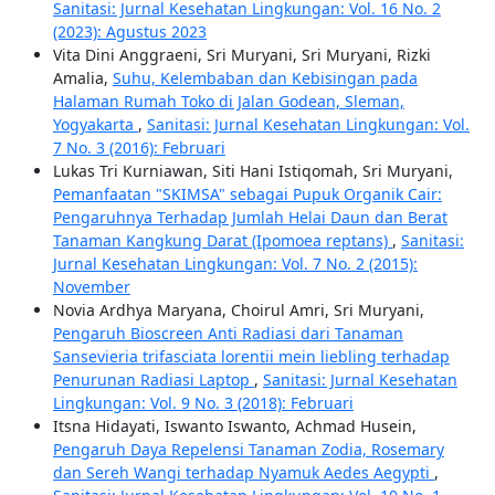
Sanitasi: Jurnal Kesehatan Lingkungan: Vol. 16 No. 2
(2023): Agustus 2023
Vita Dini Anggraeni, Sri Muryani, Sri Muryani, Rizki
Amalia,
Suhu, Kelembaban dan Kebisingan pada
Halaman Rumah Toko di Jalan Godean, Sleman,
Yogyakarta
,
Sanitasi: Jurnal Kesehatan Lingkungan: Vol.
7 No. 3 (2016): Februari
Lukas Tri Kurniawan, Siti Hani Istiqomah, Sri Muryani,
Pemanfaatan "SKIMSA" sebagai Pupuk Organik Cair:
Pengaruhnya Terhadap Jumlah Helai Daun dan Berat
Tanaman Kangkung Darat (Ipomoea reptans)
,
Sanitasi:
Jurnal Kesehatan Lingkungan: Vol. 7 No. 2 (2015):
November
Novia Ardhya Maryana, Choirul Amri, Sri Muryani,
Pengaruh Bioscreen Anti Radiasi dari Tanaman
Sansevieria trifasciata lorentii mein liebling terhadap
Penurunan Radiasi Laptop
,
Sanitasi: Jurnal Kesehatan
Lingkungan: Vol. 9 No. 3 (2018): Februari
Itsna Hidayati, Iswanto Iswanto, Achmad Husein,
Pengaruh Daya Repelensi Tanaman Zodia, Rosemary
dan Sereh Wangi terhadap Nyamuk Aedes Aegypti
,